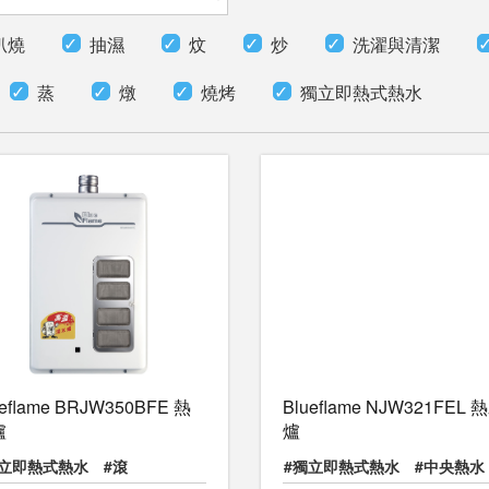
扒燒
抽濕
炆
炒
洗濯與清潔
蒸
燉
燒烤
獨立即熱式熱水
ueflame BRJW350BFE 熱
Blueflame NJW321FEL 
爐
爐
獨立即熱式熱水
#滾
#獨立即熱式熱水
#中央熱水