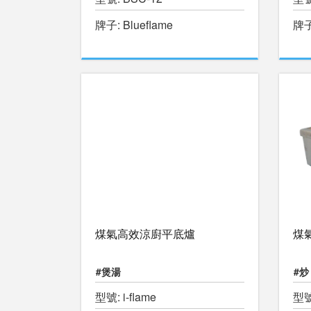
牌子: Blueflame
牌子
煤氣高效涼廚平底爐
煤
#煲湯
#炒
型號: i-flame
型號: