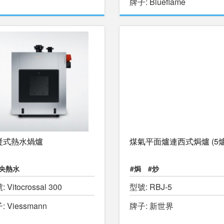
牌子: Blueflame
凝式熱水煱爐
煤氣平面爐連西式焗爐 (5爐
中央熱水
#焗
#炒
 Vitocrossal 300
型號: RBJ-5
: Viessmann
牌子: 新世界