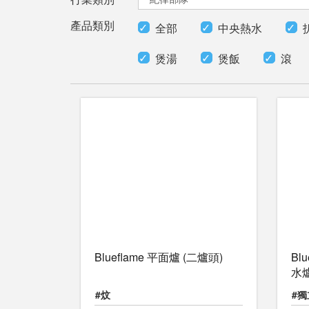
產品類別
全部
中央熱水
煲湯
煲飯
滾
Blueflame 平面爐 (二爐頭)
Bl
水
#炆
#