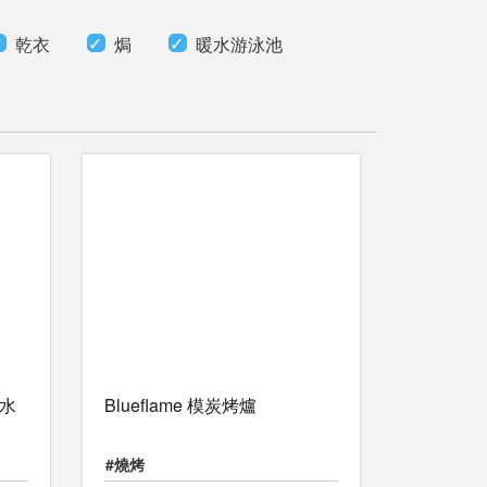
乾衣
焗
暖水游泳池
熱水
Blueflame 模炭烤爐
#燒烤