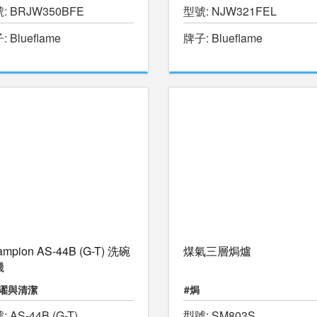
: BRJW350BFE
型號: NJW321FEL
#暖水游泳池
#物理治療池
 Blueflame
牌子: Blueflame
ampion AS-44B (G-T) 洗碗
煤氣三層焗爐
機
洗濯與清潔
#焗
 AS-44B (G-T)
型號: SM803S