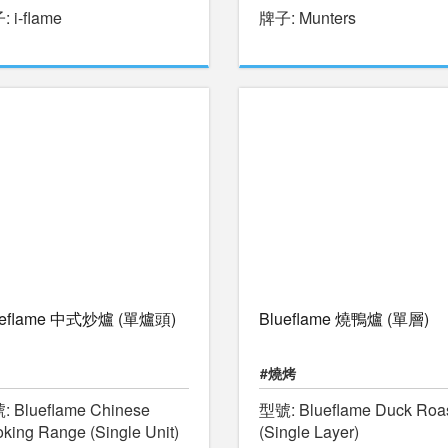
 i-flame
牌子: Munters
ueflame 中式炒爐 (單爐頭)
Blueflame 燒鴨爐 (單層)
#燒烤
 Blueflame Chinese
型號: Blueflame Duck Roas
king Range (Single Unit)
(Single Layer)