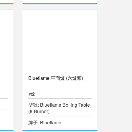
Blueflame 平面爐 (六爐頭)
#炆
型號: Blueflame Boiling Table
(6-Burner)
牌子: Blueflame