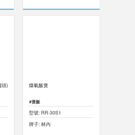
頭)
煤氣飯煲
#煲飯
型號: RR-30S1
牌子: 林內