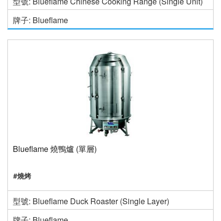
型號: Blueflame Chinese Cooking Range (Single Unit)
牌子: Blueflame
Blueflame 燒鴨爐 (單層)
#燒烤
型號: Blueflame Duck Roaster (Single Layer)
牌子: Blueflame