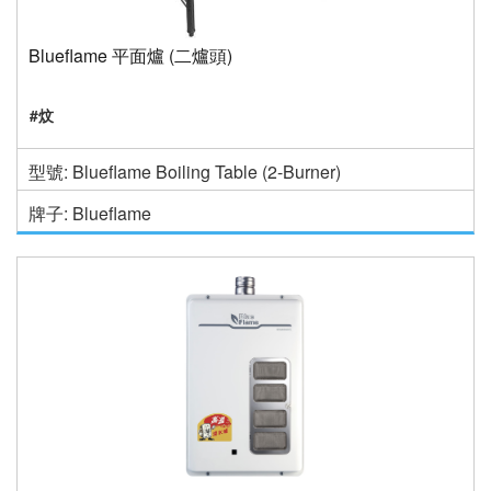
Blueflame 平面爐 (二爐頭)
#炆
型號: Blueflame Boiling Table (2-Burner)
牌子: Blueflame