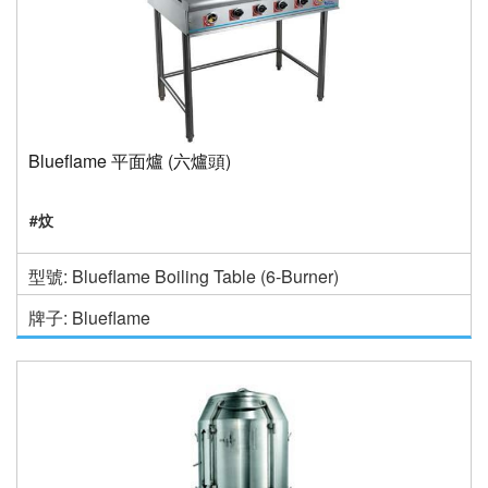
Blueflame 平面爐 (六爐頭)
#炆
型號: Blueflame Boiling Table (6-Burner)
牌子: Blueflame