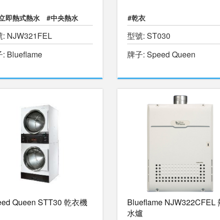
獨立即熱式熱水
#中央熱水
#乾衣
: NJW321FEL
型號: ST030
暖水游泳池
#物理治療池
 Blueflame
牌子: Speed Queen
eed Queen STT30 乾衣機
Blueflame NJW322CFEL
水爐