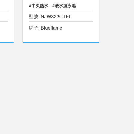
#中央熱水
#暖水游泳池
型號: NJW322CTFL
#物理治療池
#獨立即熱式熱水
牌子: Blueflame