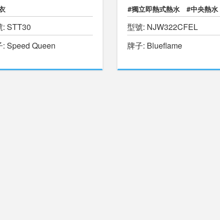
衣
#獨立即熱式熱水
#中央熱水
: STT30
型號: NJW322CFEL
#暖水游泳池
#物理治療池
: Speed Queen
牌子: Blueflame