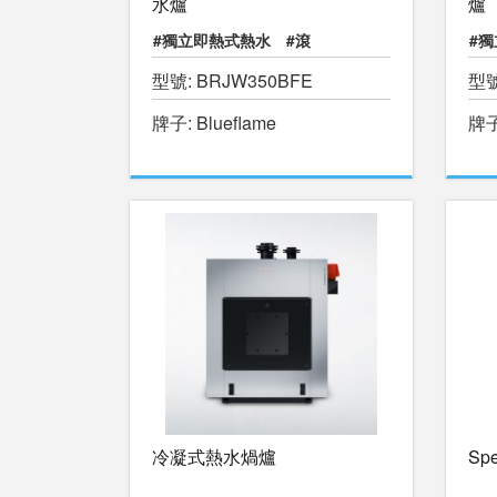
水爐
爐
#獨立即熱式熱水
#滾
#
型號: BRJW350BFE
型號
#
牌子: Blueflame
牌子:
冷凝式熱水煱爐
Sp