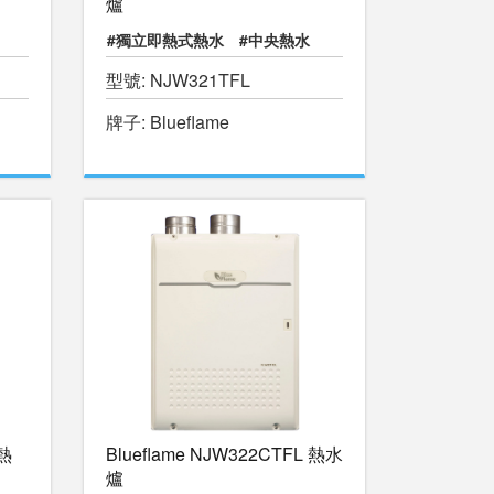
爐
#獨立即熱式熱水
#中央熱水
型號: NJW321TFL
#暖水游泳池
#物理治療池
牌子: Blueflame
 熱
Blueflame NJW322CTFL 熱水
爐