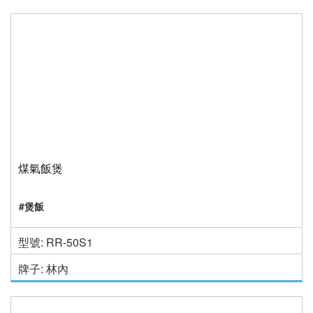
煤氣飯煲
#煲飯
型號: RR-50S1
牌子: 林內