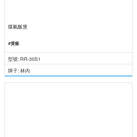
煤氣飯煲
#煲飯
型號: RR-30S1
牌子: 林內