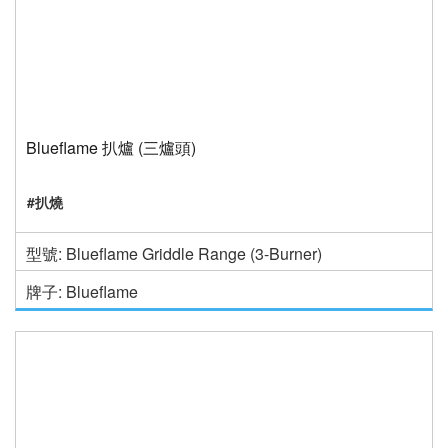
Blueflame 扒爐 (三爐頭)
#扒燒
型號: Blueflame Griddle Range (3-Burner)
牌子: Blueflame