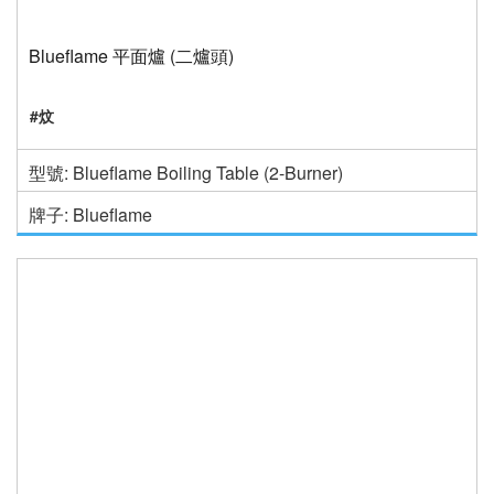
Blueflame 平面爐 (二爐頭)
#炆
型號: Blueflame Boiling Table (2-Burner)
牌子: Blueflame