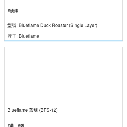
#燒烤
型號: Blueflame Duck Roaster (Single Layer)
牌子: Blueflame
Blueflame 蒸爐 (BFS-12)
#蒸
#燉