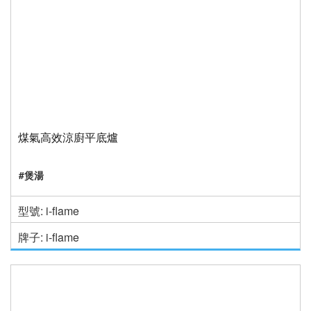
煤氣高效涼廚平底爐
#煲湯
型號: i-flame
牌子: i-flame