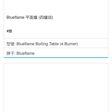
Blueflame 平面爐 (四爐頭)
#炆
型號: Blueflame Boiling Table (4-Burner)
牌子: Blueflame