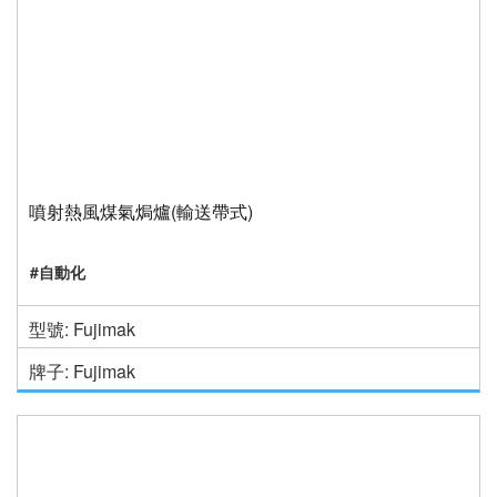
噴射熱風煤氣焗爐(輸送帶式)
#自動化
型號: Fujimak
牌子: Fujimak