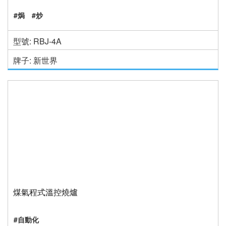
#焗
#炒
型號: RBJ-4A
牌子: 新世界
煤氣程式溫控燒爐
#自動化