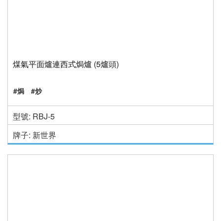
煤氣平面爐連西式焗爐 (5爐頭)
#焗
#炒
型號: RBJ-5
牌子: 新世界