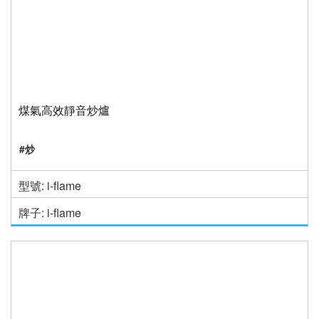
煤氣高效靜音炒爐
#炒
型號: i-flame
牌子: i-flame