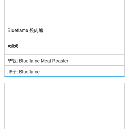
Blueflame 燒肉爐
#燒烤
型號: Blueflame Meat Roaster
牌子: Blueflame