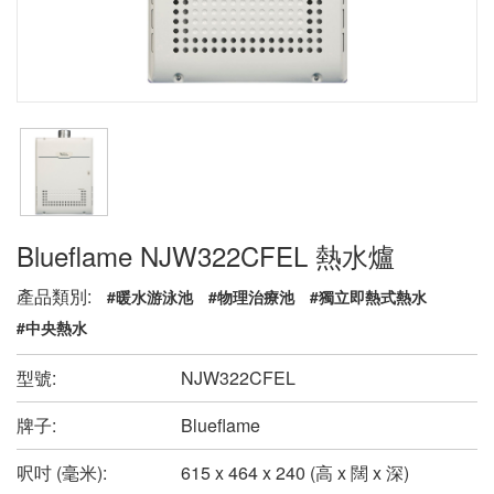
Blueflame NJW322CFEL 熱水爐
產品類別:
#暖水游泳池
#物理治療池
#獨立即熱式熱水
#中央熱水
型號:
NJW322CFEL
牌子:
Blueflame
呎吋 (毫米):
615 x 464 x 240 (高 x 闊 x 深)