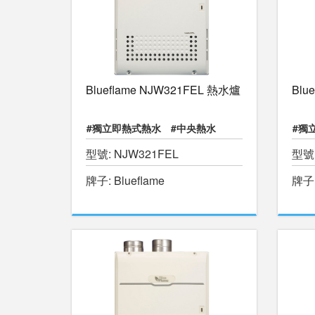
Blueflame NJW321FEL 熱水爐
Blu
#獨立即熱式熱水
#中央熱水
#獨
型號: NJW321FEL
型號:
#暖水游泳池
#物理治療池
#暖
牌子: Blueflame
牌子: