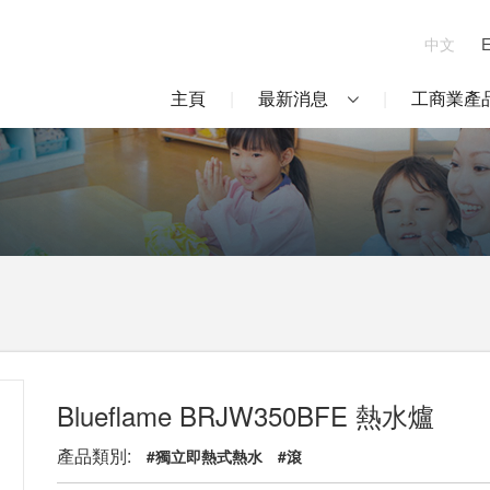
中文
主頁
最新消息
工商業產
Blueflame BRJW350BFE 熱水爐
產品類別:
#獨立即熱式熱水
#滾