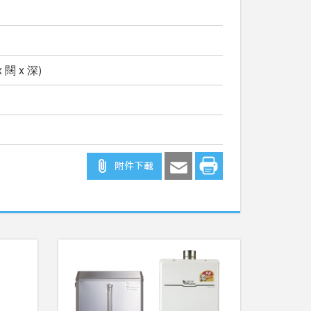
x 闊 x 深)