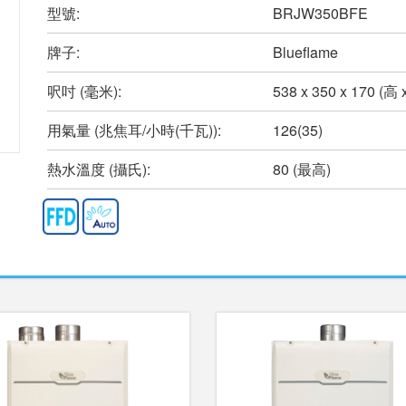
型號:
BRJW350BFE
牌子:
Blueflame
呎吋 (毫米):
538 x 350 x 170 (高 
用氣量 (兆焦耳/小時(千瓦)):
126(35)
熱水溫度 (攝氏):
80 (最高)