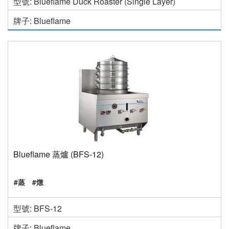
型號: Blueflame Duck Roaster (Single Layer)
牌子: Blueflame
Blueflame 蒸爐 (BFS-12)
#蒸
#燉
型號: BFS-12
牌子: Blueflame