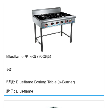
Blueflame 平面爐 (六爐頭)
#炆
型號: Blueflame Boiling Table (6-Burner)
牌子: Blueflame