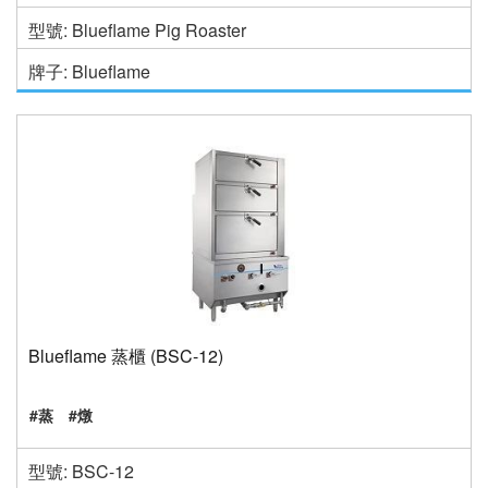
型號: Blueflame Pig Roaster
牌子: Blueflame
Blueflame 蒸櫃 (BSC-12)
#蒸
#燉
型號: BSC-12