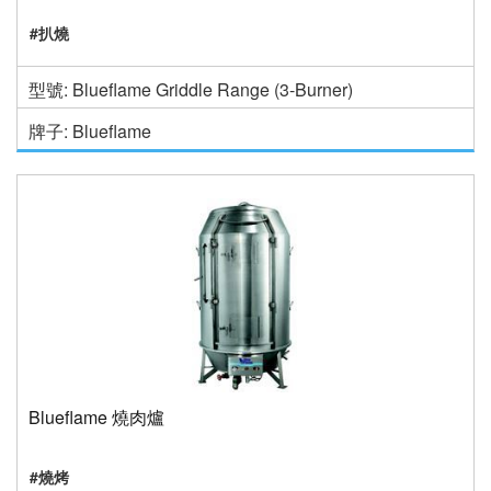
#扒燒
型號: Blueflame Griddle Range (3-Burner)
牌子: Blueflame
Blueflame 燒肉爐
#燒烤