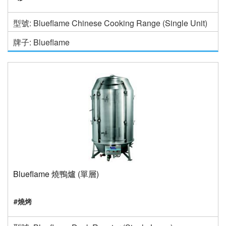
型號: Blueflame Chinese Cooking Range (Single Unit)
牌子: Blueflame
Blueflame 燒鴨爐 (單層)
#燒烤