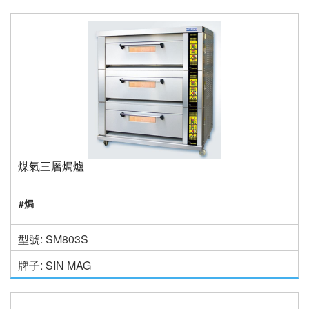
煤氣三層焗爐
#焗
型號: SM803S
牌子: SIN MAG