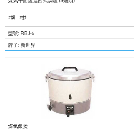
煤氣平面爐連西式焗爐 (5爐頭)
#焗
#炒
型號: RBJ-5
牌子: 新世界
煤氣飯煲