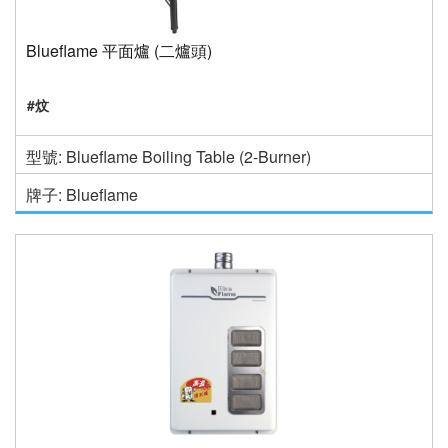
Blueflame 平面爐 (二爐頭)
#炆
型號: Blueflame Boiling Table (2-Burner)
牌子: Blueflame