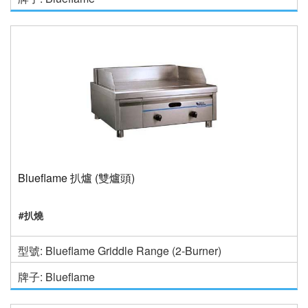
Blueflame 扒爐 (雙爐頭)
#扒燒
型號: Blueflame Griddle Range (2-Burner)
牌子: Blueflame