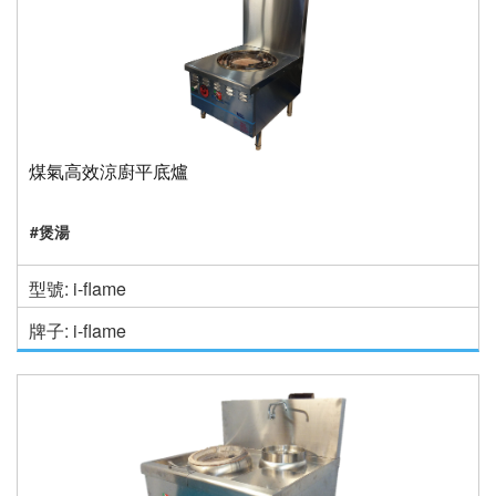
煤氣高效涼廚平底爐
#煲湯
型號: i-flame
牌子: i-flame