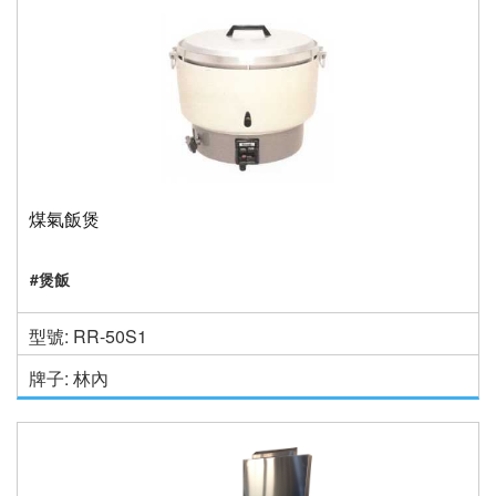
煤氣飯煲
#煲飯
型號: RR-50S1
牌子: 林內