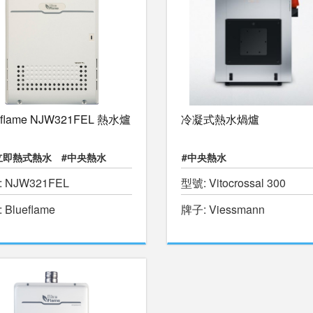
eflame NJW321FEL 熱水爐
冷凝式熱水煱爐
立即熱式熱水
#中央熱水
#中央熱水
 NJW321FEL
型號: Vitocrossal 300
水游泳池
#物理治療池
 Blueflame
牌子: Viessmann