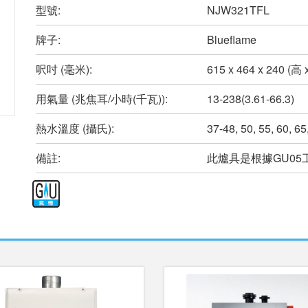
型號:
NJW321TFL
牌子:
Blueflame
呎吋 (毫米):
615 x 464 x 240 (高 
用氣量 (兆焦耳/小時(千瓦)):
13-238(3.61-66.3)
熱水溫度 (攝氏):
37-48, 50, 55, 60, 65
備註:
此爐具是根據GU0