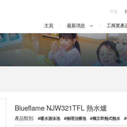
中文
主頁
最新消息
工商業產
Blueflame NJW321TFL 熱水爐
產品類別:
#暖水游泳池
#物理治療池
#獨立即熱式熱水