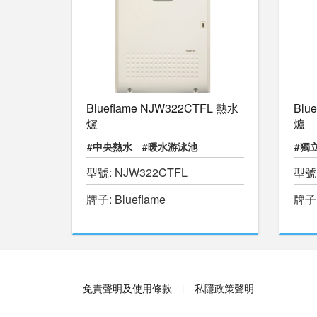
Blueflame NJW322CTFL 熱水
Blu
爐
爐
#中央熱水
#暖水游泳池
#獨
型號: NJW322CTFL
型號:
#物理治療池
#獨立即熱式熱水
牌子: Blueflame
牌子:
免責聲明及使用條款
私隱政策聲明