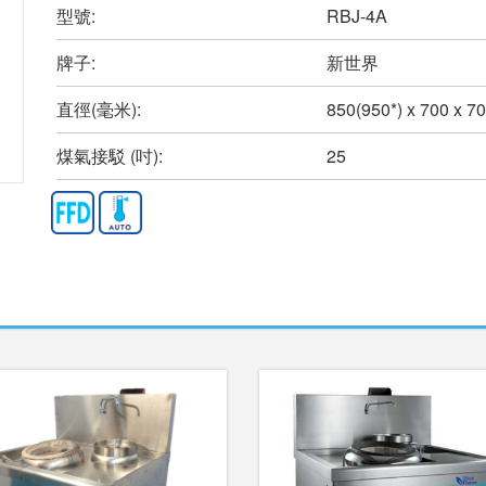
型號:
RBJ-4A
牌子:
新世界
直徑(毫米):
850(950*) x 700 x 7
煤氣接駁 (吋):
25