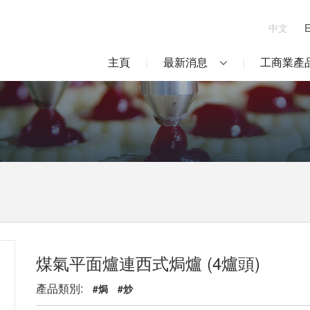
中文
主頁
最新消息
工商業產
煤氣平面爐連西式焗爐 (4爐頭)
產品類別:
#焗
#炒