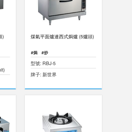
頭)
煤氣平面爐連西式焗爐 (5爐頭)
#焗
#炒
型號: RBJ-5
it)
牌子: 新世界