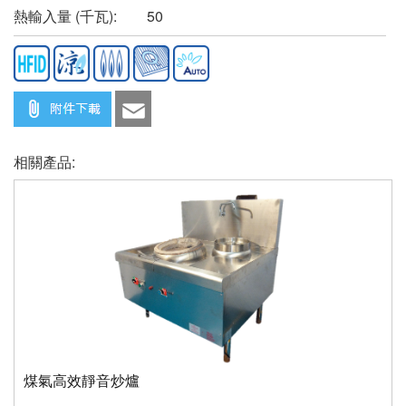
熱輸入量 (千瓦):
50
相關產品:
煤氣高效靜音炒爐