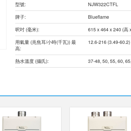
型號:
NJW322CTFL
牌子:
Blueflame
呎吋 (毫米):
615 x 464 x 240 (高 
用氣量 (兆焦耳/小時(千瓦)) 最
12.6-216 (3.49-60.2)
高:
熱水溫度 (攝氏):
37-48, 50, 55, 60, 65