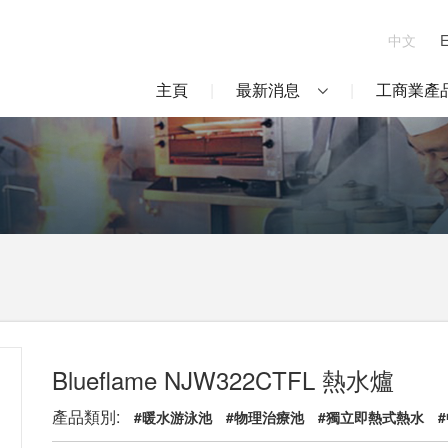
中文
主頁
最新消息
工商業產
Blueflame NJW322CTFL 熱水爐
產品類別:
#暖水游泳池
#物理治療池
#獨立即熱式熱水