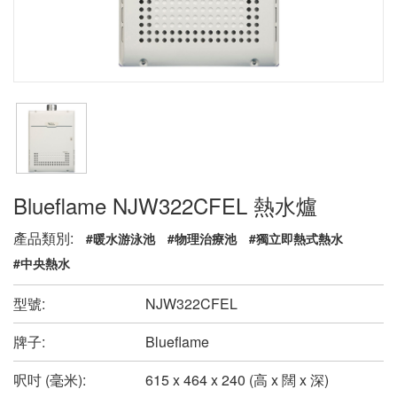
Blueflame NJW322CFEL 熱水爐
產品類別:
#暖水游泳池
#物理治療池
#獨立即熱式熱水
#中央熱水
型號:
NJW322CFEL
牌子:
Blueflame
呎吋 (毫米):
615 x 464 x 240 (高 x 闊 x 深)