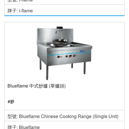
牌子: i-flame
Blueflame 中式炒爐 (單爐頭)
#炒
型號: Blueflame Chinese Cooking Range (Single Unit)
牌子: Blueflame