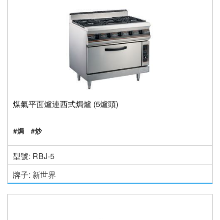
煤氣平面爐連西式焗爐 (5爐頭)
#焗
#炒
型號: RBJ-5
牌子: 新世界