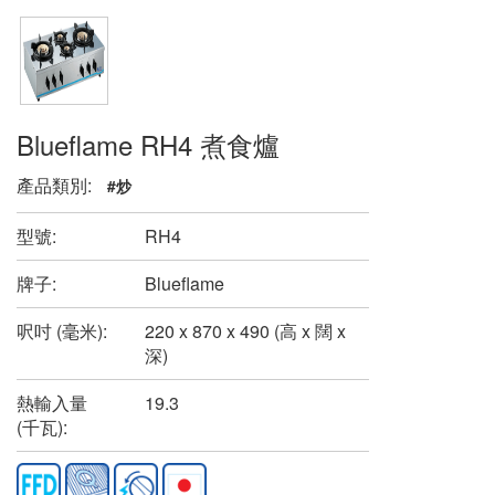
Blueflame RH4 煮食爐
產品類別:
#炒
型號:
RH4
牌子:
Blueflame
呎吋 (毫米):
220 x 870 x 490 (高 x 闊 x
深)
熱輸入量
19.3
(千瓦):