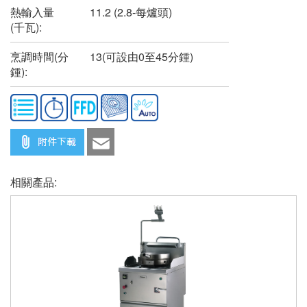
熱輸入量
11.2 (2.8-每爐頭)
(千瓦):
烹調時間(分
13(可設由0至45分鍾)
鍾):
相關產品: