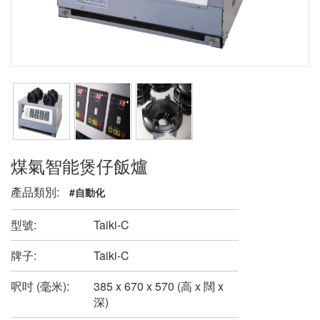
煤氣智能煲仔飯爐
產品類別:
#自動化
型號:
Taiki-C
牌子:
Taiki-C
呎吋 (毫米):
385 x 670 x 570 (高 x 闊 x
深)