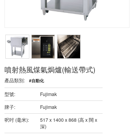
噴射熱風煤氣焗爐(輸送帶式)
產品類別:
#自動化
型號:
Fujimak
牌子:
Fujimak
呎吋 (毫米):
517 x 1400 x 868 (高 x 闊 x
深)