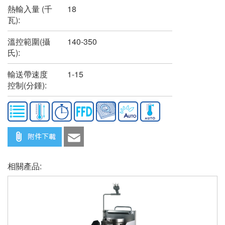
熱輸入量 (千
18
瓦):
溫控範圍(攝
140-350
氏):
輸送帶速度
1-15
控制(分鍾):
相關產品: