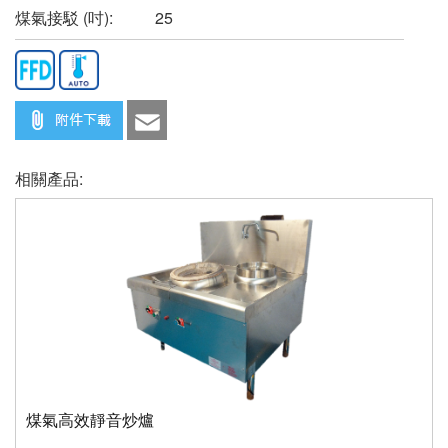
煤氣接駁 (吋):
25
相關產品:
煤氣高效靜音炒爐