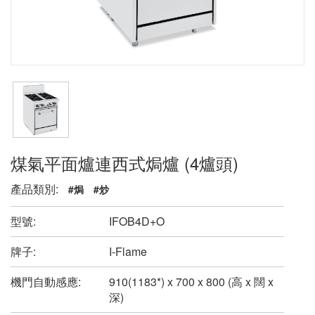
煤氣平面爐連西式焗爐 (4爐頭)
產品類別:
#焗
#炒
型號:
IFOB4D+O
牌子:
I-Flame
機門自動感應:
910(1183*) x 700 x 800 (高 x 闊 x
深)