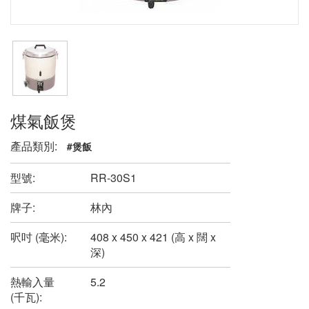
煤氣飯煲
產品類別:
#煲飯
型號:
RR-30S1
牌子:
林內
呎吋 (毫米):
408 x 450 x 421 (高 x 闊 x
深)
熱輸入量
5.2
(千瓦):