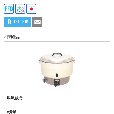
相關產品:
煤氣飯煲
#煲飯