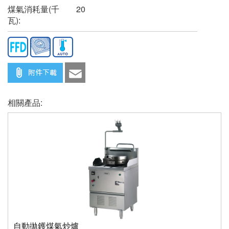
煤氣消耗量(千
20
瓦):
相關產品:
自動拋鑊煤氣炒爐