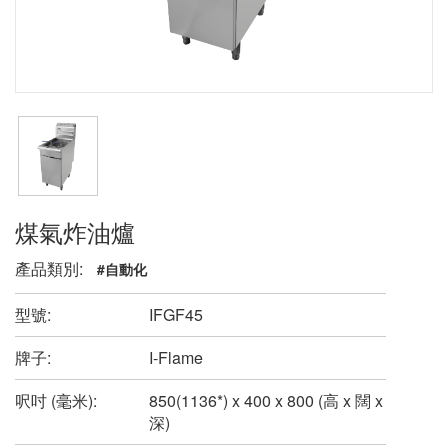
煤氣炸油爐
產品類別:
#自動化
型號:
IFGF45
牌子:
I-Flame
呎吋 (毫米):
850(1136*) x 400 x 800 (高 x 闊 x
深)