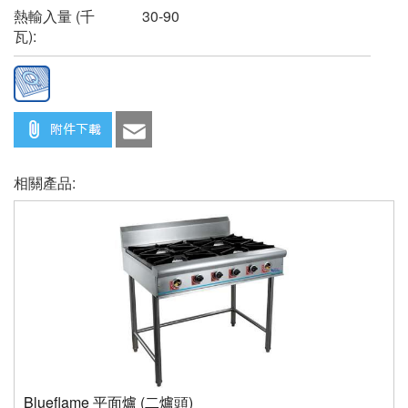
熱輸入量 (千
30-90
瓦):
相關產品:
Blueflame 平面爐 (二爐頭)