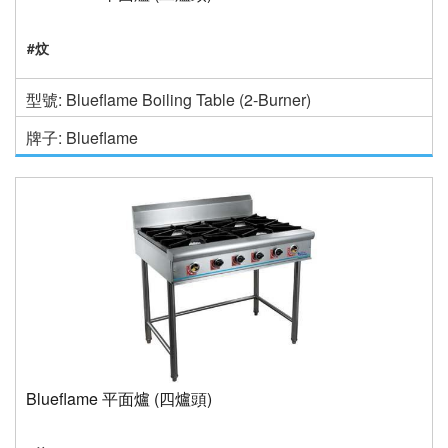
#炆
型號: Blueflame Boiling Table (2-Burner)
牌子: Blueflame
Blueflame 平面爐 (四爐頭)