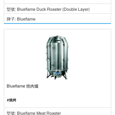
型號: Blueflame Duck Roaster (Double Layer)
牌子: Blueflame
Blueflame 燒肉爐
#燒烤
型號: Blueflame Meat Roaster