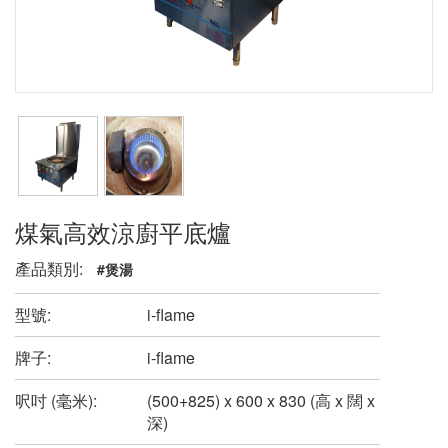
煤氣高效涼廚平底爐
產品類別:
#煲湯
型號:
i-flame
牌子:
i-flame
呎吋 (毫米):
(500+825) x 600 x 830 (高 x 闊 x
深)