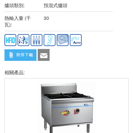
爐頭類別:
預混式爐頭
熱輸入量 (千
30
瓦):
相關產品: