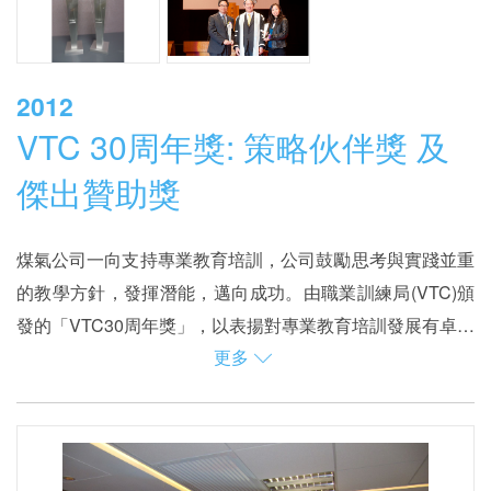
2012
VTC 30周年獎: 策略伙伴獎 及
傑出贊助獎
煤氣公司一向支持專業教育培訓，公司鼓勵思考與實踐並重
的教學方針，發揮潛能，邁向成功。由職業訓練局(VTC)頒
發的「VTC30周年獎」，以表揚對專業教育培訓發展有卓越
更多
貢獻的人士和機構，當中，煤氣公司獲頒「策略伙伴獎」及
公司多年來一直支持職業訓練局，包括在VTC薄扶林訓練大
「傑出贊助獎」，贊揚公司一直支持香港專業教育培訓發
樓安裝烹飪爐具、熱水供應系統、氣體喉管及相關支援設
展。
施，讓同學在職前學習明火的烹飪技能，培養出學習熱誠，
為香港美食之都注入新力量。