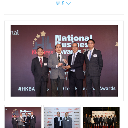
更多
該獎項展示了香港機械工程師的卓越才能和創新解決方案。
煤氣公司位於大埔的廠房毗鄰美心食品廠，該項目將生產煤
頒獎典禮於2024年7月15日舉行。
氣過程中產生的餘熱轉移到食品廠，支援大型抽濕機運作，
以實現「轉廢為能」的環保概念。預計每年可為食品廠減少
約800 噸二氧化碳排放，相等於種植超過34,000棵樹木。展
望將來，煤氣公司將繼續探索及實施更多環保項目。