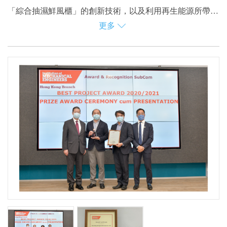
「綜合抽濕鮮風櫃」的創新技術，以及利用再生能源所帶來
更多
的能源效益。
煤氣公司在H Zentre應用最新的綜合抽濕鮮風櫃來調節鮮風
濕度，並以煤氣熱水爐配合太陽能集熱器系統將水加熱，烘
乾抽濕輪以還原其抽濕能力。同時為了增強抗疫成效，鮮風
櫃內還安裝紫外線燈來消除通風系統內可能存在的致病原，
綜合抽濕鮮風櫃的創新技術，配合其利用再生能源的節能元
為H ZENTRE內的醫務樓層提供達到「卓越」水準質素的室
素，不但為H ZENTRE每年節省12%的冷氣能源消耗，更將
內空氣。
醫療級的鮮風處理程序帶到商業樓宇，提高鮮風的衞生標
準。