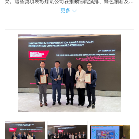
榮。這些獎項表彰煤氣公司在推動節能減排、綠色創新及提
更多
升能源效益方面的卓越表現，涵蓋氫能、智慧廚房及可再生
煤氣公司自2015年以來第六次榮獲「製造業金獎」，再次
能源項目等的發展成果。
證明其在減碳及可持續創新方面的決心。憑藉逾160年的燃
氣輸配及營運經驗，煤氣公司善用其現時供應之人工煤氣當
中，成份約一半是氫氣的優勢，發展先進的氫氣提取技術，
並積極拓展氫能電動車充電基礎設施及其他領域的應用。同
時，公司亦推動智慧廚房應用，協助餐飲業提升能源效益。
在中國內地，煤氣公司自2021年起，積極拓展可再生能源
業務，除了針對工商業客戶提供光伏及儲能技術外，更提供
一站式綜合能源方案，全力支持國家邁向碳中和的目標。