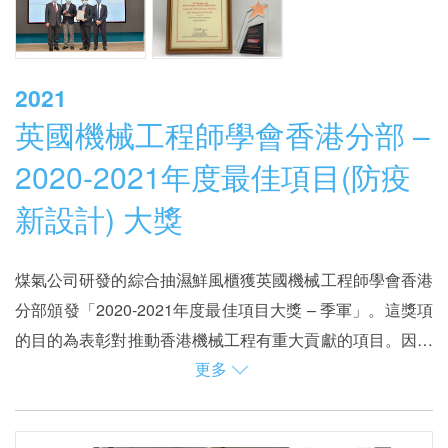
2021
英國機械工程師學會香港分部 –
2020-2021年度最佳項目(防疫
新設計) 大獎
煤氣公司研發的綜合抽濕鮮風櫃獲英國機械工程師學會香港
分部頒發「2020-2021年度最佳項目大獎 – 季軍」。這獎項
的目的為表彰對推動香港機械工程有重大貢獻的項目。因應
更多
疫情，大會今年新增設「防疫新設計」組別，而煤氣公司為
作為燃氣抽濕節能方案的先驅，綜合抽濕鮮風櫃率先應用於
新組別下第一個得獎者。
H ZENTRE，把抽濕輪放入鮮風櫃的同時，以煤氣熱水爐配