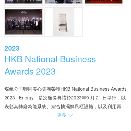
2023
HKB National Business
Awards 2023
煤氣公司聯同美心集團榮獲HKB National Business Awards
2023 - Energy，是次頒獎典禮於2023年9 月 21 日舉行，以
表彰其轉廢為能系統、綜合抽濕鮮風櫃設施，以及利用再生
更多
能源所帶來的能源效益，秉承對香港能源領域永續發展與創
今年七月，全港首個聯廠減碳項目在大埔創新園正式啟用，
新的承諾。