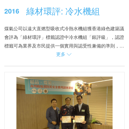
綠材環評: 冷水機組
2016
煤氣公司以遠大直燃型吸收式冷熱水機組獲香港綠色建築議
會評為「綠材環評」標籤認證中冷水機組「銀評級」，認證
標籤可為業界及市民提供一個實用與認受性兼備的準則，易
更多
於挑選更安全、高效率及具可持續性的建築產品。
直燃型吸收式冷熱水機組使用環保潔淨的煤氣或再生能源作
為燃料，為商業大廈或中央空調系統提供冷水、暖熱水與衛
生熱水，並利用餘熱大幅提高製冷與製熱效率，令效能提
升。本港的主題樂園及不少工程項目已引入及採用此機組來
提高效率， 從而節省成本及創造綠色商機。