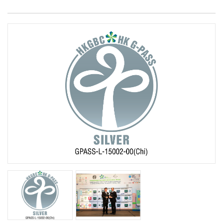
煤氣公司的工程團隊去年積極探討利用新界東北堆填區的沼
氣作為發電機能源的可行性，經過不斷嘗試及改良，成功建
立熱電聯供系統，提供沼氣到雅麗氏何妙齡那打素醫院作為
推動發電機的能源，共同實踐「轉廢為能」的環保概念。那
煤氣公司藉著推行這項環保計劃，除了增加氣量銷售及利潤
打素醫院將沼氣發電機產生的煙氣和冷卻水餘熱回收，生產
外，堆填區的沼氣亦得到適當處理，而那打素醫院也能節省
蒸氣及熱水，供醫院作消毒、洗衣等用途，預計每年為醫院
能源開支，這絕對是一個三方得益的「商社共生」項目。
節省能源開支約270萬港元。