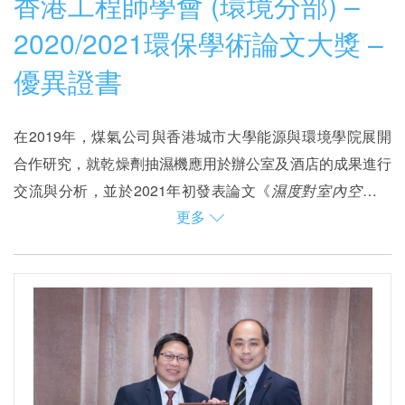
香港工程師學會 (環境分部) –
2020/2021環保學術論文大獎 –
優異證書
在2019年，煤氣公司與香港城市大學能源與環境學院展開
合作研究，就乾燥劑抽濕機應用於辦公室及酒店的成果進行
交流與分析，並於2021年初發表論文《
濕度對室內空氣質
更多
素
的影響 –
對比空
調
系
統
冷凝抽濕與
乾燥劑
抽
濕
於香
港
的應
在2021年，該論文獲香港工程師學會（環境分部）頒發環
用
》。
保學術論文大獎-優異證書。該獎旨在表彰工程師在環境研
究方面的努力，並鼓勵更多環保項目的誕生。乾燥劑抽濕機
與傳統空調系統相比，更有效改善室內濕度的同時減少碳足
跡，其環保效益亦因是次獲獎而備受關注。