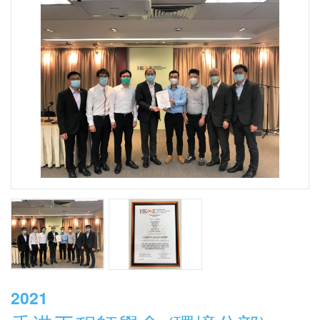
合太陽能集熱器系統將水加熱，烘乾抽濕輪以還原其抽濕能
力。作為全港首個以健康生活為主題的創新綜合項目，H
ZENTRE採用醫療級的鮮風處理程序，並於綜合抽濕鮮風櫃
裝有紫外線燈組件以消滅通風系統內的致病原，增強抗疫成
效。
2021