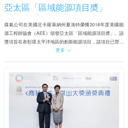
亞太區「區域能源項目奬」
煤氣公司在美國北卡羅萊納州夏洛特榮獲2018年度美國能
源工程師協會（AEE）頒發亞太區「區域能源項目奬」。該
獎項旨在表彰環太平洋地區的創新能源項目，該項目已營運
更多
至少6個月，並證實符合實際安裝成本和營運成本效益。
煤氣公司的工程團隊積極探討使用新界東北堆填區的堆填區
沼氣作為發電機能源的可行性。經過不斷的嘗試和改進，兩
年前在雅麗氏何妙齡那打素醫院(那打素醫院)成功建立了由
沼氣推動的熱電聯供發電系統。
熱電聯供發電系統不僅幫助那打素醫院節約能源成本，而且
在過去幾年也得到了不同專業學會的認可。煤氣公司將繼續
探索新機遇，為公司帶來利潤，同時提升其經營所在社區的
社會價值。