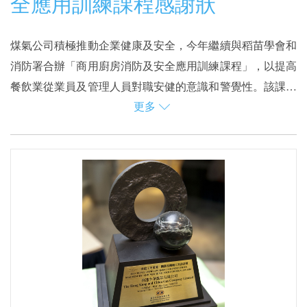
全應用訓練課程感謝狀
煤氣公司積極推動企業健康及安全，今年繼續與稻苗學會和
消防署合辦「商用廚房消防及安全應用訓練課程」，以提高
餐飲業從業員及管理人員對職安健的意識和警覺性。該課程
更多
主要教導學員認識一般食肆火警起因、防火措施、燃燒學和
為增添課程的實用性，學員更安排前往「綠廚會客室」，了
危險品、火警危險和舉報事宜、火警應變措施和疏散程序、
解煤氣公司的「涼廚系列」爐具，將綠色廚房帶到現實生活
安全使用煤氣以及氣體安全規例等。課程中學員亦可透過即
中。
場訓練，學習如何正確使用滅火設備。