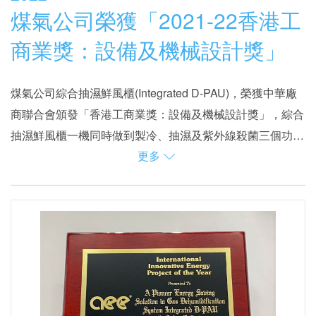
煤氣公司榮獲「2021-22香港工
商業獎：設備及機械設計獎」
煤氣公司綜合抽濕鮮風櫃(Integrated D-PAU)，榮獲中華廠
商聯合會頒發「香港工商業獎：設備及機械設計獎」，綜合
抽濕鮮風櫃一機同時做到製冷、抽濕及紫外線殺菌三個功能
更多
的創新技術，配合其利用再生能源的節能元素，在推動創新
煤氣公司工商市務及營業部研發的綜合抽濕鮮風櫃，已在本
節能方面的貢獻備受讚許。
地乃至國際榮獲多個獎項，今次是該項目榮獲的第三個獎
項。項目已先後榮獲2021年度美國能源工程師學會(AEE)頒
發的「年度全球創新能源項目獎」，以及英國機械工程師學
目前，煤氣公司的綜合抽濕鮮風櫃已應用在集食肆、零售和
會香港分部頒發的「2020-2021 年度最佳項目大獎」。
醫療功能於一身的綜合項目H Zentre、香港浸信會醫院、香
港康得思酒店等建築。綜合抽濕鮮風櫃不但有效控制室內空