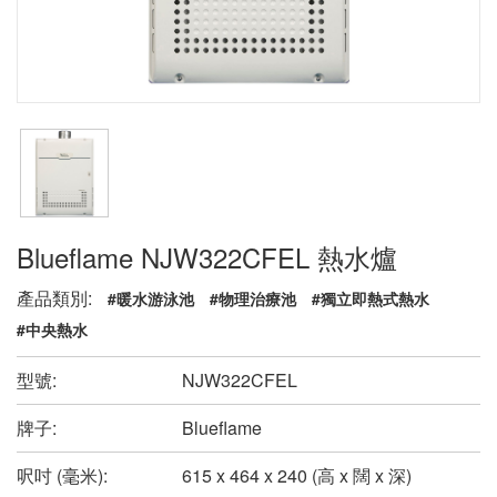
Blueflame NJW322CFEL 熱水爐
產品類別:
#暖水游泳池
#物理治療池
#獨立即熱式熱水
#中央熱水
型號:
NJW322CFEL
牌子:
Blueflame
呎吋 (毫米):
615 x 464 x 240 (高 x 闊 x 深)